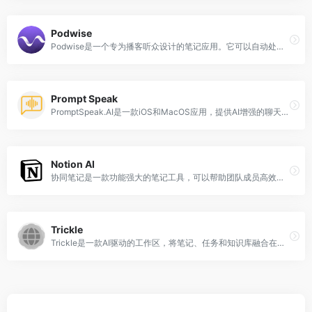
Podwise
Podwise是一个专为播客听众设计的笔记应用。它可以自动处理最受欢迎的播客剧集,无需消耗任何人的配额。Podwise的核心功能包括:智能笔记,它可以自动总结播客内容要点;自定义标签,方便之后检索;无限免费, listeners可以记录任意多的笔记。Podwise致力于提高听众的学习效率和节省时间。
Prompt Speak
PromptSpeak.AI是一款iOS和MacOS应用，提供AI增强的聊天室，帮助用户在各种格式上改进和增强书面沟通。用户可以与专门用于特定任务的AI机器人互动，如起草社交媒体帖子、撰写电子邮件或整理笔记。AI实时提供编辑和改进建议，提升你的内容。
Notion AI
协同笔记是一款功能强大的笔记工具，可以帮助团队成员高效协作。它具有丰富的编辑功能，支持多人实时编辑、评论和分享。优势包括简洁易用的界面、多平台兼容、强大的搜索功能和灵活的组织方式。该产品定价灵活，提供免费和付费版本。定位于提升团队协作效率和知识管理。
Trickle
Trickle是一款AI驱动的工作区，将笔记、任务和知识库融合在一起，帮助您更智能、更快速地工作。Trickle提供了统一的平台，将您的文档、笔记、数据库等整合到一个集中的中心，以提升工作效率。Trickle还通过AI技术，将任务、笔记和其他工作流元素与GPT-4的强大功能结合，激发您的创造力，启发新思路。不论是团队合作还是个人使用，Trickle都能解决各种问题，适应各种技能水平的人群。