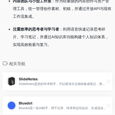
内容团队与小型工作室
：作为轻量级的内容协作与资产管
理工具，统一管理创作素材、初稿，并通过开放API与现有
工作流集成。
注重效率的思考者与学习者
：利用语音快速记录思考碎
片、学习笔记，并通过AI知识库功能构建个人知识体系，
实现高效检索与复习。
相关导航
SlideNotes
SlideNotes是您的学术助手，可以将演示文稿转换成笔记，简化学习过程。它可为学生在学术环境和职场中带来成功。通过轻松提炼信息、节省时间和提升生产力，SlideNotes适应您的需求，使学习和会后任务变得简单高效。
Bluedot
Bluedot是一款AI助手，用于记录、转录和总结会议，生成适合您需求的AI生成的会议笔记。它可以无干扰地记录Google Meet会议，并根据您的使用情况生成AI会议笔记。您可以自动将会议笔记分享到Slack、Notion或您喜欢的CRM工具中。Bluedot是一款简单易用的会议记录工具，帮助您节省时间、提高生产力。