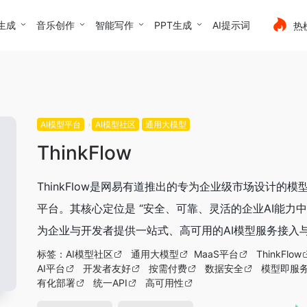
生成
音乐创作
智能写作
PPT生成
AI提示词
热
AI模型平台
AI模型社区
通用大模型
ThinkFlow
ThinkFlow是网易有道推出的专为企业级市场设计的模
平台。其核心定位是 “安全、可靠、灵活的企业AI能力中枢
为企业与开发者提供一站式、高可用的AI模型服务接入与管
标签：
AI模型社区
通用大模型
MaaS平台
ThinkFlow
AI平台
开发者友好
按需付费
数据安全
模型即服
有化部署
统一API
高可用性