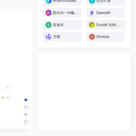
ArtarchStudio
火山引擎
剧火AI – AI编剧+导演，一人短剧工作室
SpeedAI
音述AI
DroidX 比特矩阵 – 定制你的AI智能体
万相
Shotlab