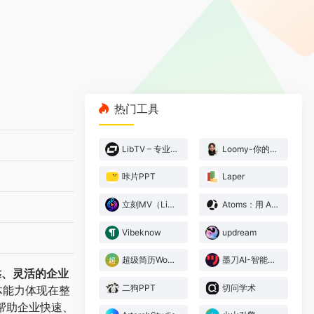
热门工具
LibTV – 专业视频创作工具
Loomy-你的AI工作搭子
咔片PPT
Laper
立刻MV（LickMV） – AI音乐视频生成器
Atoms：用 AI 构建网站与应用，无需编码
Vibeknow
updream
超级简历WonderCV
墨刀AI-智能原型设计
靠、灵活的企业
二狗PPT
切问学术
体能力体现在整
帮助企业快速、