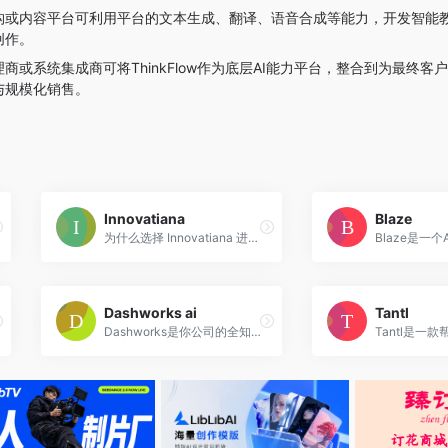
构或内容平台可利用平台的文本生成、翻译、语音合成等能力，开发智能
创作。
理商或系统集成商可将ThinkFlow作为底层AI能力平台，整合到为最终客
与规模化销售。
Innovatiana
Blaze
为什么选择 Innovatiana 进行数据标注外包？Innovatiana 是一家致力于为您的人工智能需求提供有意义和有影响力的外包服务的公司。我们在马达加斯加招聘并培训我们自己的数据标注团队，为他们提供公平的薪水、良好的工作条件和职业发展机会。我们拒绝使用众包实践，为您提供有意义和有影响力的外包服务，并透明地提供用于人工智能的数据来源。我们的任务由一位英语或法语经理负责，以实现紧密的管理和沟通。我们提供灵活的价格，根据您的需求和预算定价。我们重视数据的安全性和机密性，并采取最佳的信息安全实践来保护数据。我们的数据标注专家经过专业培训，为您提供高质量的标注数据，用于培训您的人工智能模型。
Dashworks ai
Tantl
Dashworks是你公司的全知者。通过统一的基于NLP的搜索功能，可以在50多个应用程序中查找文档、对话和任务，帮助员工在瞬间找到所需的任何信息，从而提高团队的生产力。Dashworks的功能包括自动理解和搜索公司知识、自动回答问题、集成多个应用程序、提高效率和保护数据安全等。定价灵活，可根据用户数量进行调整。