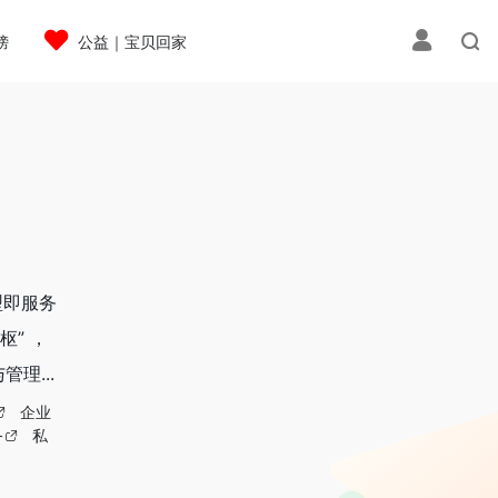
榜
公益｜宝贝回家
型即服务
”​ ，
理...
企业
务
私