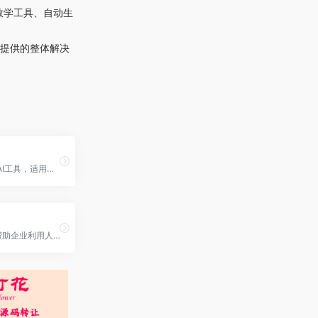
教学工具、自动生
户提供的整体解决
Blaze是一个AI工具，适用于单人团队，可以生成博客文章、社交媒体内容、广告文案和营销简报，全部在您的品牌声音中。Blaze帮助您从超级疲惫的营销人员变成超级营销人员。它提供了真实的文档编辑功能，包括实时协作、数百种字体、动态嵌入、客人共享等。您可以与团队成员共同工作，进行评论、任务和跟踪更改。Blaze还提供营销日历，可以让您以不同的视图组织内容，并与您已经了解和喜爱的工具和应用程序集成。此外，Blaze还提供SEO分析，确保您的内容针对正确的关键词进行优化，并保证数据的安全和隐私。Blaze让您的工作更加高效，提供了丰富的功能和使用场景。
Tantl是一款帮助企业利用人工智能使数据仓库易于使用和操作的工具。不再需要编写复杂的SQL查询，等待数周来获取答案，或者解决访问控制的问题。通过自然语言解锁您的数据仓库，推动业务发展。Tantl可以作为您的数据助手，帮助您回答数据查询问题。它使用生成式人工智能学习您组织的专业知识。Tantl还提供完全控制的数据治理，允许指定的表格和列以维护安全和隐私。它还支持与主流数据库和数据仓库的安全连接，并提供行业领先的安全实践。