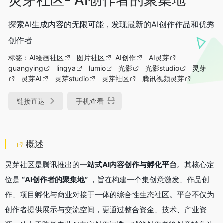
探索AI生成内容的无限可能，发现最新的AI创作作品和优秀
创作者
标签：
AI绘画社区
图片社区
AI创作
AI灵芽
guangying
lingya
lumio
光影
光影studio
灵芽
灵芽AI
灵芽studio
灵芽社区
腾讯视频灵芽
链接直达
手机查看
概述
灵芽社区是腾讯推出的
一站式AI内容创作与孵化平台
。其核心定
位是
“AI创作者的聚集地”
​ ，旨在构建一个集创意激发、作品创
作、项目孵化与商业对接于一体的综合性生态社区。平台不仅为
创作者提供展示与交流空间，更通过整合资金、技术、产业资