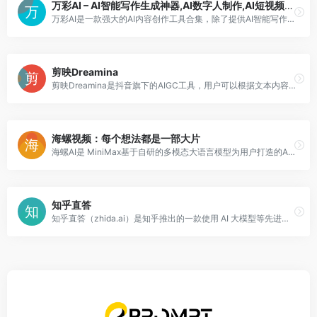
万彩AI – AI智能写作生成神器,AI数字人制作,AI短视频制作
万彩AI是一款强大的AI内容创作工具合集，除了提供AI智能写作支持之外，还集成了AI换脸、AI数字人制作和AI短视频制作等强大的AI生成内容功能，进一步扩展了AI的创作领域，使您的创作具有无限可能
剪映Dreamina
剪映Dreamina是抖音旗下的AIGC工具，用户可以根据文本内容生成由AI生成的创意图，支持修整图片大小比例和模板类型。未来会用于抖音的图文或短视频的内容创作，丰富抖音在AI创造方面的内容库。
海螺视频：每个想法都是一部大片
海螺AI是 MiniMax基于自研的多模态大语言模型为用户打造的AI伙伴，可以帮你智能搜索问答、精准识图解析、沉浸语音通话、专业/创意写作、文档速读总结、还有独家悬浮球功能帮你把琐事化繁为简。10倍速获取信息，10倍速解决问题。从学生到打工人，或者是自由工作者、创作者，不管你是任何角色都可以随时召唤它，上手即用，张嘴就问，无论是AI写作、AI搜题、AI办公、AI翻译、AI编程、AI创作、AI文档总结，还是陪你AI聊天、AI对话、口语陪练、模拟面试。它是你全能的AI助手。
知乎直答
知乎直答（zhida.ai）是知乎推出的一款使用 AI 大模型等先进技术的产品，以知乎社区的优质内容为核心，多种数据源为辅助，为人们提供一种全新的获取可靠信息的途径。知乎直答是多智能体系统，能够满足用户多维度的需求；同时对生成结果进行溯源，以确保内容的可信、可控以及对知识产权和版权的尊重。知乎直答致力于为用户提供卓越的使用体验，用技术拉近创作者和用户之间的距离。有问题，就会有答案。