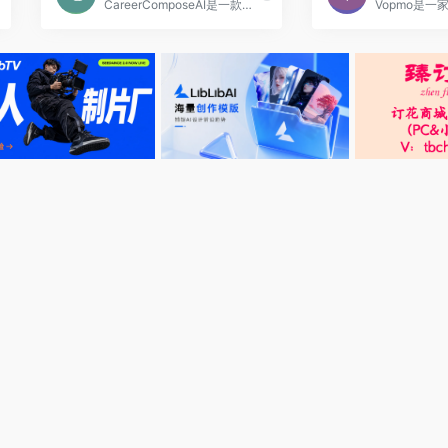
CareerComposeAI是一款由OpenAI驱动的个性化求职信生成工具。它可以帮助用户快速生成定制的求职信，提供与LinkedIn职位要求和用户个人资料相匹配的内容。这款插件可以节省用户写求职信的时间，使用户能够更专注于其他重要的求职准备工作。