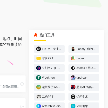
热门工具
色、地点、时间
生成的故事读给
LibTV – 专业视频创作工具
Loomy-你的AI工作搭子
咔片PPT
Laper
立刻MV（LickMV） – AI音乐视频生成器
Atoms：用 AI 构建网站与应用，无需编码
Vibeknow
updream
Chord ai是一个免费的应用程序，可立即为任何歌曲提供正确的和弦。您可以从YouTube、SoundCloud、您的音频文件加载歌曲，或者直接使用设备麦克风。Chord ai为您提供准确的和弦和节拍，帮助您更轻松地学习和演奏歌曲。无论您是一位初学者还是经验丰富的音乐家，Chord ai都是您学习和创作音乐的理想工具。
超级简历WonderCV
墨刀AI-智能原型设计
二狗PPT
切问学术
ArtarchStudio
火山引擎