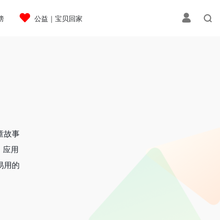
榜
公益｜宝贝回家
童故事
，应用
易用的