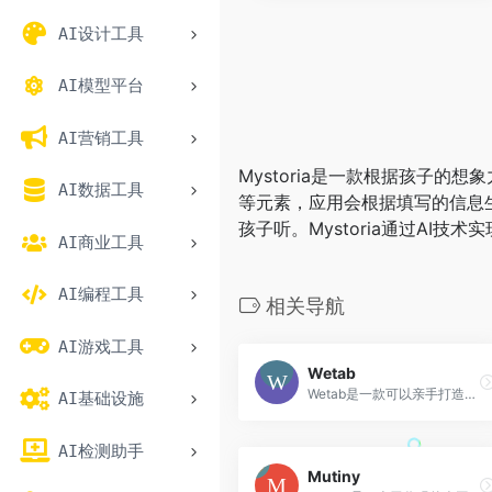
AI设计工具
AI模型平台
AI营销工具
Mystoria是一款根据孩子
AI数据工具
等元素，应用会根据填写的信息生
孩子听。Mystoria通过AI
AI商业工具
AI编程工具
相关导航
AI游戏工具
Wetab
Wetab是一款可以亲手打造属于自己的高颜值主页的小组件新标签页插件。WeTab新标签页整合了wetabGPT,自由使用GPT。支持自定义小组件、壁纸、搜索引擎等,内置天气、倒计时等实用小组件。可自定义深色或浅色模式,左侧栏、底部栏等。登录账号可在不同设备同步数据。功能强大,让你的标签页整洁美观,充满无限可能。
AI基础设施
AI检测助手
Mutiny