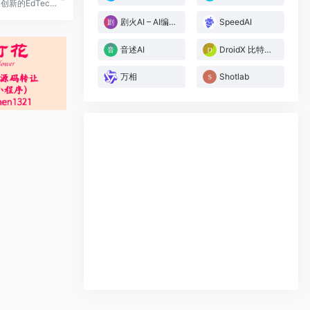
Vopmo是一家创新的EdTech初创公司，利用人工智能的力量提供有影响力的培训和教育体验。我们提供高级AI服务和24/7支持，帮助您将培训未来化。我们的解决方案包括持续培训、合规培训和新员工培训。通过深入的培训系统评估、智能学习增强、定制化学习环境开发以及高质量的媒体制作和本地化服务，我们可以帮助您提升业务学习的效果。
剧火AI – AI编剧+导演，一人短剧工作室
SpeedAI
音述AI
DroidX 比特矩阵 – 定制你的AI智能体
万相
Shotlab