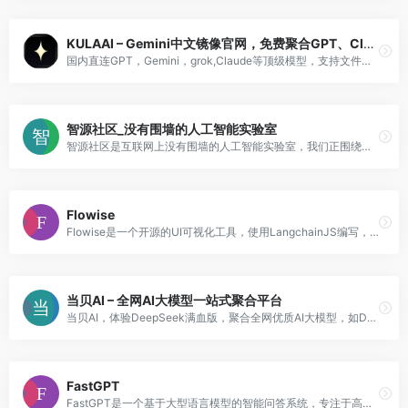
KULAAI – Gemini中文镜像官网，免费聚合GPT、Claude、Gork等AI模型
国内直连GPT，Gemini，grok,Claude等顶级模型，支持文件上传和联网搜索
智源社区_没有围墙的人工智能实验室
智源社区是互联网上没有围墙的人工智能实验室，我们正围绕关键学科与应用领域，建立紧密协作的学术共同体，构筑开放研究平台与协作工具，加速新线索发现、假设提出、提案产生。以创新的组织方式，打通学术研究、创业孵化、企业研发创新链，推动新概念产生与跨学科合作，并在这个过程中，培养出新一代问题的发现者和解决者。
Flowise
Flowise是一个开源的UI可视化工具，使用LangchainJS编写，用于构建定制化的LLM流程。它支持快速构建LLM应用程序，并提供可扩展的组件集成。Flowise可以用于构建LLM链、问答检索链、语言翻译链等多种应用场景。它是一个免费的开源项目，适用于商业和个人使用。
当贝AI – 全网AI大模型一站式聚合平台
当贝AI，体验DeepSeek满血版，聚合全网优质AI大模型，如DeepSeek-R1 671B、豆包、通义千问、智谱等。当贝AI知识库，深度AI解决方案，极速、高效、免费、无需注册、不限量！
FastGPT
FastGPT是一个基于大型语言模型的智能问答系统，专注于高效对话与任务处理。它通过整合本地知识库和多种大模型（如GPT、Claude等），提供开箱即用的数据处理、模型调用及复杂流程编排能力。系统支持多语言交互，能够快速响应用户需求，适用于企业级服务与个性化场景。