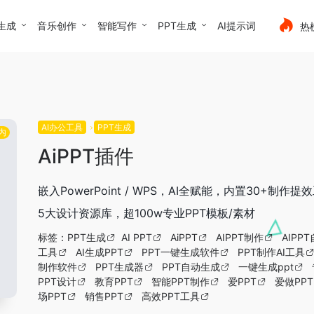
生成
音乐创作
智能写作
PPT生成
AI提示词
热
AI办公工具
PPT生成
内
AiPPT插件
嵌入PowerPoint / WPS，AI全赋能，内置30+制作提
5大设计资源库，超100w专业PPT模板/素材
标签：
PPT生成
AI PPT
AiPPT
AIPPT制作
AIPP
工具
AI生成PPT
PPT一键生成软件
PPT制作AI工具
制作软件
PPT生成器
PPT自动生成
一键生成ppt
PPT设计
教育PPT
智能PPT制作
爱PPT
爱做PPT
场PPT
销售PPT
高效PPT工具