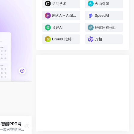
切问学术
火山引擎
剧火AI – AI编剧+导演，一人短剧工作室
SpeedAI
音述AI
蚂蚁阿福-你的AI医生朋友
DroidX 比特矩阵 – 定制你的AI智能体
万相
PPT制作岛-智能PPT网站
PPT制作岛是一款AI智能演示文稿制作工具，支持主题输入、文档导入一键生成PPT，并提供在线编辑、智能美化与演讲稿生成等全流程服务。