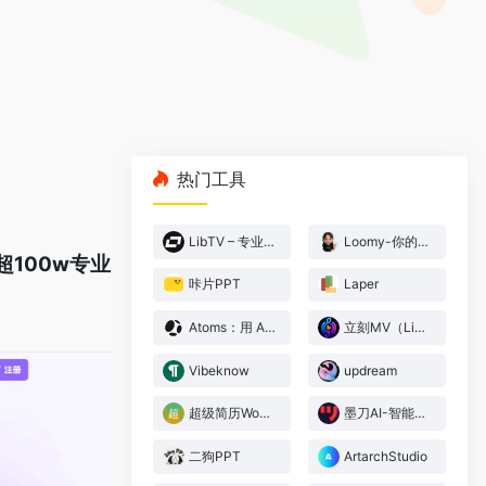
热门工具
LibTV – 专业视频创作工具
Loomy-你的AI工作搭子
超100w专业
咔片PPT
Laper
Atoms：用 AI 构建网站与应用，无需编码
立刻MV（LickMV） – AI音乐视频生成器
Vibeknow
updream
超级简历WonderCV
墨刀AI-智能原型设计
二狗PPT
ArtarchStudio