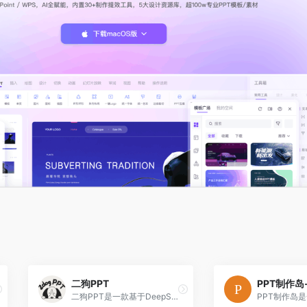
二狗PPT
二狗PPT是一款基于DeepSeek V4的AI PPT生成工具，专为国企汇报、乙方方案等中式职场场景优化，三步生成去AI味的专业演示文稿。