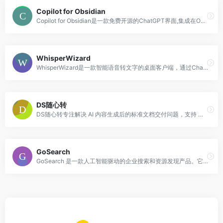
Copilot for Obsidian
Copilot for Obsidian是一款免费开源的ChatGPT界面,集成在Obsidian笔记应用中。它具有简洁的设计并易于使用。用户可以使用Copilot命令与AI助手进行交互,获取快速结果,并用它来增强您的大脑系统。该工具还支持本地矢量存储和本地模型,可以在完全离线的情况下进行聊天和问答。
WhisperWizard
WhisperWizard是一款智能语音转文字的桌面客户端，通过ChatGPT的帮助，将您的口头语言转化为更加准确的书面文字，加快在macOS上的写作流程。您可以通过WhisperWizard跳过打字，避免错误，节省时间。随时捕捉想法，访问旧录音，创建自定义模板，以及获取智能转录，让您的口头语言转化为优质文字。此外，WhisperWizard提供不同的定价计划，包括Essential、Advanced和Ultimate，满足不同用户的需求。
DS随心转
DS随心转专注解决 AI 内容生成后的标准文档交付问题，支持 Markdown 转 Word、PDF、Excel、图片，并保留标题层级、表格、代码块、LaTeX 公式和 Mermaid 流程图。适合论文、报告、周报、方案、会议纪要和办公文档交付等场景。
GoSearch
GoSearch 是一款人工智能驱动的企业搜索和资源发现产品。它通过多模式生成式人工智能平台，统一搜索企业内部所有信息，加快工作流程，提供快速搜索结果和智能答案。GoSearch 支持集成 100 多个应用程序和数据连接器，可以跨工作应用程序进行搜索，提供生成式人工智能推荐、企业 ChatGPT 助手、AI 结果总结等功能。它适用于各种企业团队，可以提高知识管理效率，促进信息发现和资源利用。