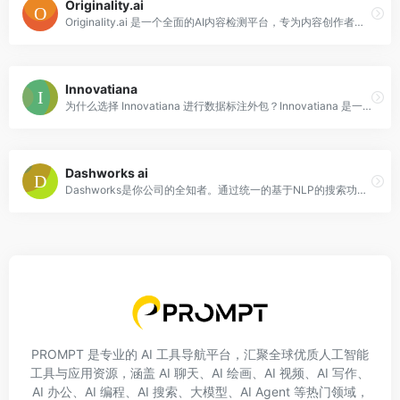
Originality.ai
Originality.ai 是一个全面的AI内容检测平台，专为内容创作者、出版商和营销人员设计。该平台提供了一套强大的工具，包括AI内容检测器、抄袭检测器和事实检查器，帮助用户验证内容是否由人工智能生成、是否存在抄袭以及内容的准确性。Originality.ai 的检测算法具有高达99%的准确率，能够有效识别ChatGPT、GPT-4等生成的内容，并提供详细的检测报告，帮助用户发布高质量、可信赖的内容。
Innovatiana
为什么选择 Innovatiana 进行数据标注外包？Innovatiana 是一家致力于为您的人工智能需求提供有意义和有影响力的外包服务的公司。我们在马达加斯加招聘并培训我们自己的数据标注团队，为他们提供公平的薪水、良好的工作条件和职业发展机会。我们拒绝使用众包实践，为您提供有意义和有影响力的外包服务，并透明地提供用于人工智能的数据来源。我们的任务由一位英语或法语经理负责，以实现紧密的管理和沟通。我们提供灵活的价格，根据您的需求和预算定价。我们重视数据的安全性和机密性，并采取最佳的信息安全实践来保护数据。我们的数据标注专家经过专业培训，为您提供高质量的标注数据，用于培训您的人工智能模型。
Dashworks ai
Dashworks是你公司的全知者。通过统一的基于NLP的搜索功能，可以在50多个应用程序中查找文档、对话和任务，帮助员工在瞬间找到所需的任何信息，从而提高团队的生产力。Dashworks的功能包括自动理解和搜索公司知识、自动回答问题、集成多个应用程序、提高效率和保护数据安全等。定价灵活，可根据用户数量进行调整。
PROMPT 是专业的 AI 工具导航平台，汇聚全球优质人工智能
工具与应用资源，涵盖 AI 聊天、AI 绘画、AI 视频、AI 写作、
AI 办公、AI 编程、AI 搜索、大模型、AI Agent 等热门领域，