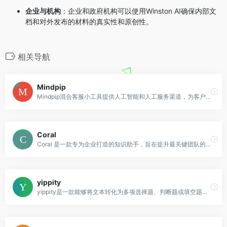
企业与机构
：企业和政府机构可以使用Winston AI确保内部文
档和对外发布的材料的真实性和原创性。
相关导航
Mindpip
Mindpip混合客服小工具提供人工智能和人工服务渠道，为客户提供个性化和高效的客户服务体验。与Zendesk和Salesforce等热门支持工具无缝集成，为企业支持运营提供更好的客户体验。详细的分析和报告功能可以帮助企业识别趋势，找到改进的方向和增长的机会。多语言支持，满足全球客户需求。
Coral
Coral 是一款专为企业打造的知识助手，旨在提升最关键团队的工作效率。无论是财务、支持、销售还是其他团队，都可以根据自身的工作职能定制 Coral，通过连接数据源来增强其知识库。Coral 支持 100 多个 CRM、协作工具、数据库等集成。您可以在安全的云环境中管理 Coral，并且数据始终在您的环境中保密。
yippity
yippity是一款能够将文本转化为多项选择题、判断题或填空题的智能问题生成器。用户只需粘贴文本，AI即可自动生成全面的测验题。同时，用户可以对生成的测验进行编辑和导出，方便自测或分享他人。其主要功能包括生成多项选择题、判断题和填空题，适用于教育工作者和学生。免费版本每月提供3次AI测验生成，早鸟计划每月收费$4.99，提供无限次AI问题生成，优质的AI问题生成，以及早期支持者的价格保证。