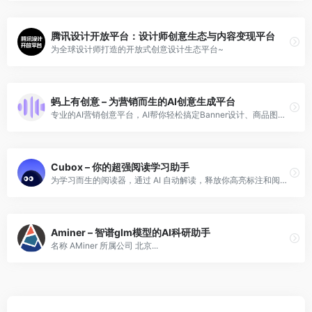
腾讯设计开放平台：设计师创意生态与内容变现平台
为全球设计师打造的开放式创意设计生态平台~
蚂上有创意 – 为营销而生的AI创意生成平台
专业的AI营销创意平台，AI帮你轻松搞定Banner设计、商品图优化、海报设计，素材图优化。更有AI创意诊断助手，基于大数据帮你分析高点击率营销素材的秘密，助力商家营销获得高回报。内置海量免费商用素材/模板，一站搞定设计。AIGC功能也超简单，自由对话模式，聊聊天就把创意图做好了！
Cubox – 你的超强阅读学习助手
为学习而生的阅读器，通过 AI 自动解读，释放你高亮标注和阅读笔记的真正潜力
Aminer – 智谱glm模型的AI科研助手
名称 AMiner 所属公司 北京...