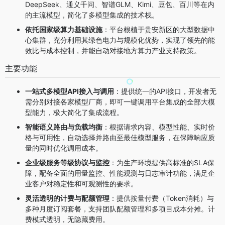
DeepSeek、通义千问、智谱GLM、Kimi、豆包、百川等在内
的主流模型，简化了多模型集成的技术栈。
依托国家级算力基础设施
：平台根植于贵安新区的大型数据中
心集群，充分利用其绿色电力与规模化优势，实现了领先的能
效比与成本控制，并能自动对接地方算力产业支持政策。
主要功能
一站式多模型API接入与调用
：提供统一的API接口，开发者无
需分别对接各家模型厂商，即可一键调用平台集成的全部大模
型能力，极大简化了集成流程。
智能语义路由与负载均衡
：根据请求内容、模型性能、实时价
格与可用性，自动选择并路由至最佳模型服务，在保障响应质
量的同时优化调用成本。
企业级服务等级协议与监控
：为生产环境提供高标准的SLA保
障，配备全面的用量监控、性能观测与日志审计功能，满足企
业客户对稳定性和可观测性的要求。
灵活透明的计费与配额管理
：提供按量付费（Token消耗）与
多种月度订阅套餐，支持团队配额管理和多项目成本分摊。计
费模式透明，无隐藏费用。