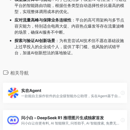
平台的智能路由功能，根据任务类型自动选择性价比最高的模
型，实现整体调用成本的优化。
应对流量高峰与保障业务连续性
：平台的高可用架构与多节点
容灾能力，特别适合电商大促、内容热点爆发等存在流量波峰
的场景，确保AI服务不中断。
探索与验证AI创新场景
：为有意尝试AI技术但不愿在基础设施
上过早投入的企业或个人，提供了零门槛、低风险的试错平
台，加速AI创新想法的落地验证。
相关导航
实在Agent
一款能自主操作软件的企业级智能办公助理，实在Agent基于自研TARS大模型与ISSUT屏幕语义理解技术，赋能企业AI落地与组织重塑。原生支持操作本地任何软件，还能模拟人工，零代码自动化操作各类PC及手机软件，实现跨平台跨系统数据同步，并全面支持国产信创操作系统。 已服务制造、跨境、能源、运营商等全行业数千家客户，用Agent+RPA重构新质生产力。
问小白 – DeepSeek R1 推理图片生成独家首发
问小白让你更有料, AI 智能聊天, 问答助手, AI 智能搜索, 免费无限量使用 DeepSeek R1 模型，支持联网搜索。