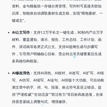
资料、金句模板统一存储分类管理
。写作时可直接关联知
识库，智能体自动调取素材生成文稿，实现“喂饱素材、一
键成文”
。
AI公文写作
：支持1.2万字长文一键生成，90秒内产出万字
材料
。覆盖通知、请示、报告、工作总结、工作计划、函
件、讲话稿等各类正式公文
。支持AI提纲生成与步骤写
作，引导用户明确核心目标、受众特点等关键要素后生成
多风格结构框架
。
AI修改润色
：支持AI润色、AI校对、AI改写、AI扩写、AI续
写、AI仿写、AI缩写、AI金句、AI排版十大功能
。可自动检
测文章中的字、词、句、段落、标点符号及语义错误
。提
供“严谨权威”“生动活泼”“简洁有力”等目标风格选项，在保
持原意基础上调整句式、增强修辞。