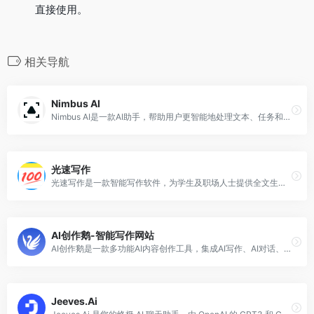
直接使用。
相关导航
Nimbus AI
Nimbus AI是一款AI助手，帮助用户更智能地处理文本、任务和客户，提供更好、更快的结果。它可以帮助用户快速概述上下文并计划行动，生成未来项目的建议和创意解决方案，将讨论转化为任务并向目标迈进。此外，Nimbus AI还可以生成文本内容、编辑和改进写作，根据用户的需求添加或省略细节，校对文本中的语法和拼写错误。它专为以客户为导向的企业设计，可以将30分钟的工作转化为30秒，提供卓越的协作和结果。适用于数字机构、咨询公司和个人顾问等不同类型的企业。Nimbus AI支持多种语言。
光速写作
光速写作是一款智能写作软件，为学生及职场人士提供全文生成、大纲生成、文章改写、续写、扩写等多种功能。通过 AI 技术，根据用户的需求自动生成文本，大幅提升写作效率。光速写作支持跨平台云存储，多端同步编辑查看，自动保存永不丢失。
AI创作鹅-智能写作网站
AI创作鹅是一款多功能AI内容创作工具，集成AI写作、AI对话、AI视频与AI绘画等上百种工具，帮助用户一键生成短视频脚本、营销文案与办公文档。
Jeeves.Ai