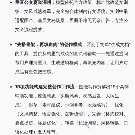
垂直公文赛道深耕
：模型依托官方政策、标准党政范文训
练，文风成熟稳重，完全贴合体制内行文语境
。实测中最
适配国企、基层文秘场景，界面干净无冗余广告，专注公
文全流程提效
。
“先搭骨架，再填血肉”的创作模式
：区别于简单“生成文档”
的工具，提供从构思到成稿的全流程辅助——先通过提问
帮用户理清重点、生成逻辑框架，再填充内容，让用户对
成品有更强把控感。
19项功能构建完整创作工作流
：围绕写作拆解出19个具体
辅助功能，覆盖构思（头脑风暴、灵感启发、大纲生
成）、起草（素材建议、示例参考、段落续写）、优化
（文风调整、语言强化、逻辑梳理）、完善（格式校对、
要点提炼、标题优化）、转换（长短调整、风格转换、口
语化处理）五大环节。