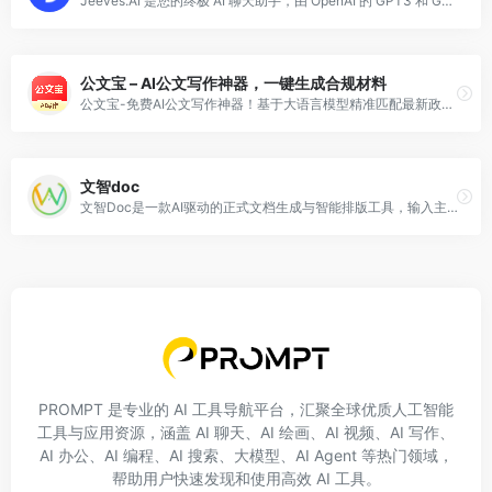
Jeeves.Ai 是您的终极 AI 聊天助手，由 OpenAI 的 GPT3 和 GPT4 提供支持。它可以帮助您省时省力地生成令人惊叹的文案和答案，让您轻松摆脱写作障碍。无论您是需要广告、品牌、电子商务、教育、娱乐、一般业务、法律、营销、模因、育儿、房地产、销售、SEO、网站、写作、YouTube、社交媒体还是职业发展方面的帮助，Jeeves.Ai 都可以满足您的需求。立即体验吧！
公文宝 – AI公文写作神器，一键生成合规材料
公文宝-免费AI公文写作神器！基于大语言模型精准匹配最新政策用语，智能生成工作总结、汇报材料、讲话稿等100+类公文，杜绝格式错误/用语不当。3秒生成专业级文档，立即免费体验&gt;&gt;
文智doc
文智Doc是一款AI驱动的正式文档生成与智能排版工具，输入主题即可一键生成结构化Word文档，支持在线编辑与一键导出。
PROMPT 是专业的 AI 工具导航平台，汇聚全球优质人工智能
工具与应用资源，涵盖 AI 聊天、AI 绘画、AI 视频、AI 写作、
AI 办公、AI 编程、AI 搜索、大模型、AI Agent 等热门领域，
帮助用户快速发现和使用高效 AI 工具。