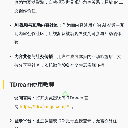
改编为互动影游，自动提取世界观与角色关系，释放 IP 二
次创作价值
。
AI 视频与互动内容社区
：作为面向普通用户的 AI 视频与互
动内容创作社区，让视频从被动观看变为可参与互动的体
验
。
内容共创与社交传播
：用户生成可体验的互动影游后，支
持分享至社区，依托微信/QQ 社交生态实现传播
。
TDream使用教程
访问官网
：打开浏览器访问 TDream 官
网
https://tdream.qq.com/
。
登录平台
：通过微信或 QQ 账号直接登录，无需额外注