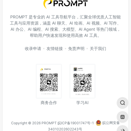
PROMPT 是专业的 AI 工具导航平台，汇聚全球优质人工智能
工具与应用资源，涵盖 AI 聊天、AI 绘画、AI 视频、AI 写作、
AI 办公、AI 编程、AI 搜索、大模型、AI Agent 等热门领域，
帮助用户快速发现和使用高效 AI 工具。
收录申请
友情链接
免责声明
关于我们
学习AI
商务合作
Copyright © 2026
PROMPT
皖ICP备19001747号-1
皖公网安备
34010202602243号