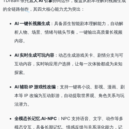
TDream 依托
五大 AI 引擎
协同运作，覆盖从剧本理解到视频生成
的全链路创作
，其四大核心能力尤为突出
：
AI 一键长视频生成
：具备原生智能剧本理解能力，自动解
析人物、场景、情绪与镜头节奏，一键输出高质量长视频
内容
。
AI 实时生成可玩内容
：动态生成游戏关卡、剧情分支与可
互动内容，实时响应用户选择，让每一次体验都成为未知
探索
。
AI 辅助 IP 游戏性改编
：支持一键将小说、影视、漫画、剧
本等 IP 改编为互动影游，自动提取世界观、角色关系与玩
法潜力
。
全模态长记忆 AI-NPC
：NPC 支持语音、文字、动作等多
模态交互，具备长期记忆、情感反馈与关系演化能力，记