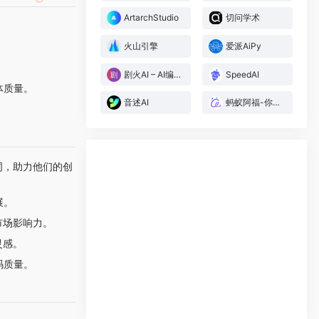
ArtarchStudio
切问学术
火山引擎
爱派AiPy
剧火AI – AI编剧+导演，一人短剧工作室
SpeedAI
体质量。
音述AI
蚂蚁阿福-你的AI医生朋友
示词，助力他们的创
展。
市场影响力。
灵感。
码质量。