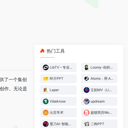
热门工具
LibTV – 专业视频创作工具
Loomy-你的AI工作搭子
咔片PPT
Atoms：用 AI 构建网站与应用，无需编码
它提供了一个集创
容创作。无论是
Laper
立刻MV（LickMV） – AI音乐视频生成器
Vibeknow
updream
沁言学术
超级简历WonderCV
墨刀AI-智能原型设计
二狗PPT