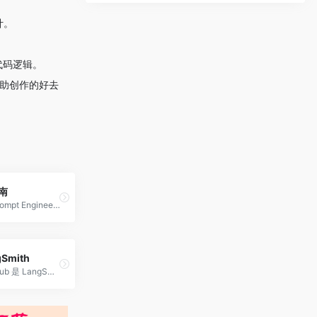
计。
代码逻辑。
 辅助创作的好去
南
提示工程（Prompt Engineering）是一门较新的学科，关注提示词开发和优化，帮助用户将大语言模型（Large Language Model, LLM）用于各场景和研究领域。 掌握了提示工程相关技能将有助于用户更好地了解大型语言模型的能力和局限性。
gSmith
LangSmith Hub 是 LangSmith 平台内统一管理提示词（Prompts）与智能体上下文（Agent Context）的中心化组件，通过版本控制、环境标签与团队协作能力，将提示词与上下文文件从零散的代码片段升级为可复用、可追溯、可协作的一级资产。