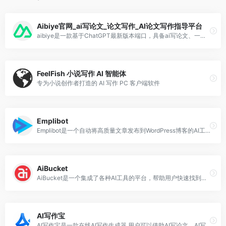
Aibiye官网_ai写论文_论文写作_AI论文写作指导平台
aibiye是一款基于ChatGPT最新版本端口，具备ai写论文、一键论文写作、AI论文写作、开题选题等功能，也能为公文写作、文章写作等提供灵感。aibiye产出内容旨在降本增效、根据用户的需要提供一个指导性、参考性的论文基础框架。
FeelFish 小说写作 AI 智能体
专为小说创作者打造的 AI 写作 PC 客户端软件
Emplibot
Emplibot是一个自动将高质量文章发布到WordPress博客的AI工具。它通过进行关键词研究、插入图片和内部链接等方式，自动完成文章的生成。它能为您的目标用户量身定制内容，提升博客的SEO效果，促进业务增长。
AiBucket
AiBucket是一个集成了各种AI工具的平台，帮助用户快速找到最适合的工具，加速工作效率。平台提供了各种AI工具，涵盖图像处理、文档处理、SEO优化、产品设计等多个领域。这些工具都经过筛选，确保质量和可靠性。用户可以免费使用这些工具，提升工作效率。
AI写作宝
AI写作宝是一款在线AI写作生成器,用户可以借助AI写论文、AI写小说、AI续写文章等功能,显著提升写作效率;同时AI写作宝集成了AI聊天对话功能,帮助我们快速获取生活常识、历史知识等多个领域的丰富信息.