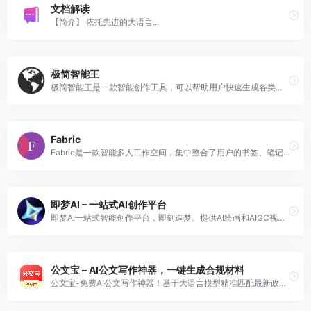
文档解读
【简介】 依托先进的大语言...
极简智能王
极简智能王是一款智能创作工具，可以帮助用户快速生成各类文案，包括新媒体运营、职场效率提升、创意功能写作等。它提供了丰富的模板和功能，用户可以根据自己的需要选择合适的模板，进行创作。极简智能王具有简单易用、高效快捷的特点，可以极大地提升用户的创作效率。
Fabric
Fabric是一款智能多人工作空间，集中整合了用户的书签、笔记和文件，让用户能够更好地管理和协作。Fabric提供完美的记忆和无缝协作体验，帮助用户更好地思考和创作。定价方面，请参考官方网站。
即梦AI – 一站式AI创作平台
即梦AI一站式智能创作平台，即刻造梦。提供AI绘画和AIGC视频创作体验，拥有激发无限创作灵感的社区。让即梦AI开启您的智能创作之旅，探索梦境实现的无限可能！
公文宝 – AI公文写作神器，一键生成合规材料
公文宝-免费AI公文写作神器！基于大语言模型精准匹配最新政策用语，智能生成工作总结、汇报材料、讲话稿等100+类公文，杜绝格式错误/用语不当。3秒生成专业级文档，立即免费体验&gt;&gt;