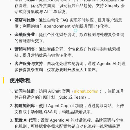
存管理、优化补货周期、识别新兴产品趋势
。支持 Shopify 会
话式商务集成与 AI 工单系统
。
酒店与旅游
：通过自动化 FAQ 实现即时响应，提升客户满意
度；利用购物车 abandonment 功能提升预订转化率
。
金融服务业
：提供个性化财务咨询、欺诈检测与处理复杂查询
的智能聊天交互
。
营销与销售
：通过智能分群、个性化客户旅程与实时线索捕
获，提升营销效果与销售转化率
。
客户服务与支持
：自动化处理常见咨询，通过 Agentic AI 处理
多步骤复杂查询，仅在必要时升级至人工坐席
。
使用教程
访问与注册
：访问 AiChat 官网（
aichat.com
），注册账号
并选择适合的订阅计划（Solo
或 Team）
。
构建知识库
：使用 Agent Copilot 功能，通过爬取网站、上传
文档或手动创建 Q&A 对，构建品牌知识库
。
配置 AI 代理
：设置 Agentic AI 的对话流程、品牌语调与个性
化规则，可根据业务需求配置营销自动化流程与线索捕获逻