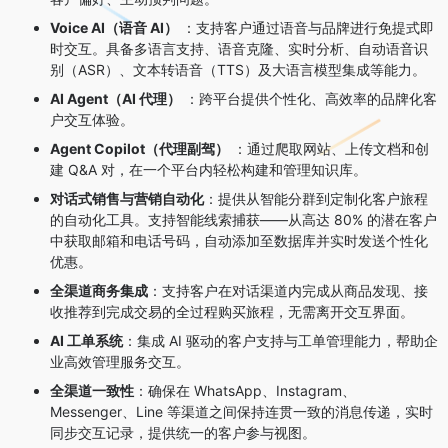
Voice AI（语音 AI）
：支持客户通过语音与品牌进行免提式即
时交互
。具备多语言支持、语音克隆、实时分析、自动语音识
别（ASR）、文本转语音（TTS）及大语言模型集成等能力
。
AI Agent（AI 代理）
：跨平台提供个性化、高效率的品牌化客
户交互体验
。
Agent Copilot（代理副驾）
：通过爬取网站、上传文档和创
建 Q&A 对，在一个平台内轻松构建和管理知识库
。
对话式销售与营销自动化
：提供从智能分群到定制化客户旅程
的自动化工具
。支持智能线索捕获——从高达 80% 的潜在客户
中获取邮箱和电话号码，自动添加至数据库并实时发送个性化
优惠
。
全渠道商务集成
：支持客户在对话渠道内完成从商品发现、接
收推荐到完成交易的全过程购买旅程，无需离开交互界面
。
AI 工单系统
：集成 AI 驱动的客户支持与工单管理能力，帮助企
业高效管理服务交互
。
全渠道一致性
：确保在 WhatsApp、Instagram、
Messenger、Line 等渠道之间保持连贯一致的消息传递
，实时
同步交互记录，提供统一的客户参与视图
。