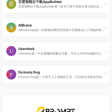
百度智能云千帆AppBuilder
百度智能云千帆AppBuilder是一款专门用于高效开发AI原生应用的平台。它提供了一站式的AI原生应用开发资源和工具,包括开箱即用的应用框架、丰富的AI能力组件以及连接云资源等。主要功能有:1.开源应用框架,如知识增强应用框架(RAG)、Agent框架等。2.丰富AI组件,如语音识别、TTS、文生图、向量引擎等。3.连接云资源,提供CPU/GPU计算、存储等服务。该平台降低了AI应用开发门槛,帮助企业高效开发AI原生应用。
AIBrane
AIBrane App是一款能够在网页浏览器中无缝集成人工智能的插件。它可以在多个网站上为您提供快速、高效的辅助，并提升工作效率。使用AIBrane App，您可以在Gmail、Twitter、LinkedIn、Facebook、Google Sheets、Reddit等平台上利用人工智能的支持来加速邮件撰写、推文创作、职业网络和内容创作、提升Facebook帖子和互动、数据分析和自动化、Reddit讨论等。AIBrane App的功能强大且易于使用，适用于各种工作场景。
Userdesk
Userdesk是一个无需编码的解决方案，可在几分钟内创建经过训练的AI ChatBot。它可以根据您的网站、Notion、PDF等文档找到最合适回答用户问题的内容。它可以帮助您提供即时帮助，并减少支持工作量。
Formula Dog
Formula Dog是一个基于人工智能的工具，可以将文本指令转化为Excel公式或VBA代码，帮助用户快速生成复杂的Excel计算公式。它可以将你的思考转化为准确的Excel公式和VBA代码，帮助你节省时间和精力。