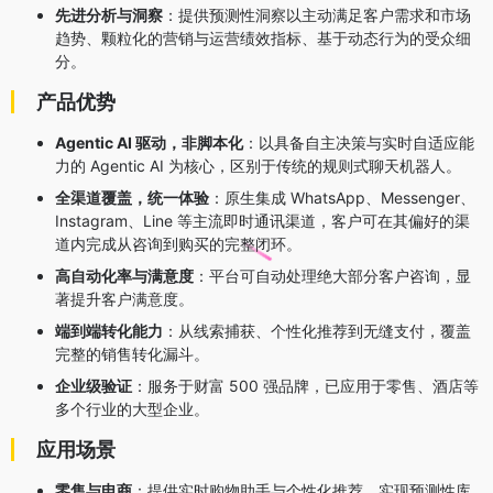
先进分析与洞察
：提供预测性洞察以主动满足客户需求和市场
趋势、颗粒化的营销与运营绩效指标、基于动态行为的受众细
分
。
产品优势
Agentic AI 驱动，非脚本化
：以具备自主决策与实时自适应能
力的 Agentic AI 为核心，区别于传统的规则式聊天机器人
。
全渠道覆盖，统一体验
：原生集成 WhatsApp、Messenger、
Instagram、Line 等主流即时通讯渠道
，客户可在其偏好的渠
道内完成从咨询到购买的完整闭环
。
高自动化率与满意度
：平台可自动处理绝大部分客户咨询
，显
著提升客户满意度
。
端到端转化能力
：从线索捕获、个性化推荐到无缝支付，覆盖
完整的销售转化漏斗
。
企业级验证
：服务于财富 500 强品牌
，已应用于零售、酒店等
多个行业的大型企业
。
应用场景
零售与电商
：提供实时购物助手与个性化推荐，实现预测性库