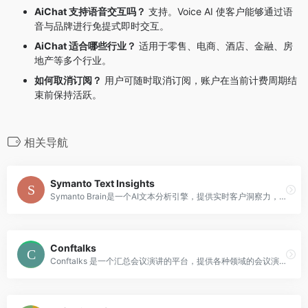
AiChat 支持语音交互吗？
支持。Voice AI 使客户能够通过语
音与品牌进行免提式即时交互
。
AiChat 适合哪些行业？
适用于零售、电商、酒店、金融、房
地产等多个行业
。
如何取消订阅？
用户可随时取消订阅，账户在当前计费周期结
束前保持活跃
。
相关导航
Symanto Text Insights
Symanto Brain是一个AI文本分析引擎，提供实时客户洞察力，帮助企业了解消费者的情感和意见。通过结合人工智能和心理学，Symanto Brain可以分析顾客的情感、评估整体情感、了解顾客对特定主题的意见，并对顾客的邮件和支持票进行分类。Symanto Brain还可以构建聊天机器人、评估客服人员的语调，并自动化IT帮助台等。Symanto Brain旨在帮助企业提前了解消费者的需求，赢得竞争对手，并提高投资回报率。
Conftalks
Conftalks 是一个汇总会议演讲的平台，提供各种领域的会议演讲摘要，帮助用户快速了解并获取有价值的内容。该平台涵盖了加密货币、区块链、软件开发、技术、安全、人工智能、自动化、DevOps 等多个领域的会议演讲摘要。用户可以根据自己的兴趣和需求，浏览并选择感兴趣的演讲内容。