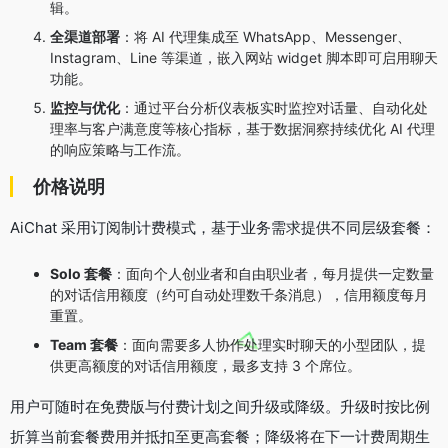
辑
。
全渠道部署
：将 AI 代理集成至 WhatsApp、Messenger、
Instagram、Line 等渠道
，嵌入网站 widget 脚本即可启用聊天
功能
。
监控与优化
：通过平台分析仪表板实时监控对话量、自动化处
理率与客户满意度等核心指标
，基于数据洞察持续优化 AI 代理
的响应策略与工作流。
价格说明
AiChat 采用订阅制计费模式，基于业务需求提供不同层级套餐
：
Solo 套餐
：面向个人创业者和自由职业者，每月提供一定数量
的对话信用额度（约可自动处理数千条消息），信用额度每月
重置
。
Team 套餐
：面向需要多人协作处理实时聊天的小型团队，提
供更高额度的对话信用额度，最多支持 3 个席位
。
用户可随时在免费版与付费计划之间升级或降级。升级时按比例
折算当前套餐费用并抵扣至更高套餐
；降级将在下一计费周期生