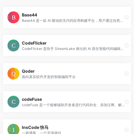
Base44
Base44 是一款 AI 驱动的无代码应用构建平台，用户通过自然语言描述即可在数分钟内生成包含前端、后端、数据库和认证的完整可用应用。
CodeFlicker
CodeFlicker 是快手 StreamLake 推出的 AI 原生智能代码编辑器，支持自主编码、深度协作与 Figma 转代码，帮助开发者高效完成代码理解、生成与重构。
Qoder
面向真实软件开发的智能编程平台
codeFuse
codeFuse 是一个能够辅助开发者进行代码补全、添加注释、解释代码等功能的插件。它基于海量数据提供实时的代码补全服务，并支持解释代码、生成注释等功能，能够帮助开发者快速完成功能研发，提高研发效率。此外，codeFuse 还可以对选定代码段进行分析理解，提出优化和改进建议，甚至可以直接生成代码补丁，帮助开发者写出更好的代码。另外，codeFuse 还能智能生成具备业务语义的测试用例，提升问题发现效率，方便快捷。codeFuse 支持 40 多种编程语言。
InsCode 快马
一篇博客，一个开源项目