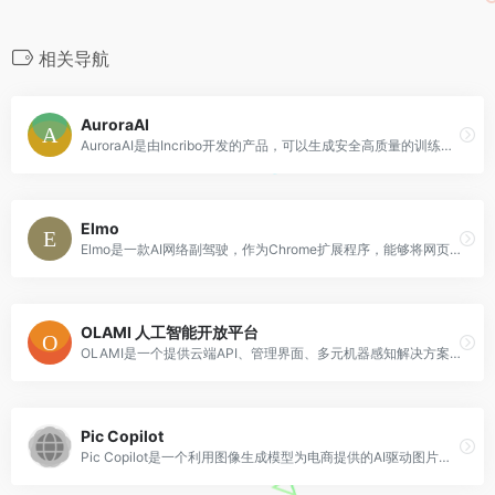
相关导航
AuroraAI
AuroraAI是由Incribo开发的产品，可以生成安全高质量的训练数据，为您的AI模型加速发展。它可以用于多种用途，包括语音合成、音频分割、人物建模、景观设计、图像处理等。AuroraAI注重隐私保护，成本高效，支持多模态数据生成，具有无限的变化可能性，用户拥有数据所有权，并且可以直接使用。目前处于早期访问阶段，欢迎加入我们的社区。
Elmo
Elmo是一款AI网络副驾驶，作为Chrome扩展程序，能够将网页内容即时压缩成简洁的摘要，提供具体问题的答案，从网页中获取相关信息，并与PDF和YouTube视频进行互动，以增强用户的生产力和理解。
OLAMI 人工智能开放平台
OLAMI是一个提供云端API、管理界面、多元机器感知解决方案的人工智能软件开发平台。OLAMI平台具有语音识别、自然语言理解、对话管理、语音合成等语音AI技术,以及图像识别、语义理解等视觉AI技术,可以轻松地为产品加入人工智能,提升用户体验。
Pic Copilot
Pic Copilot是一个利用图像生成模型为电商提供的AI驱动图片优化工具。它能够通过对大量图片点击量数据的训练,有效提高图片的点击转化率,从而优化电商的营销效果。其关键优势是提高图片的点击转化率,从而提升电商营销效果。它是阿里巴巴团队训练的数据结果,能够显著优化图片的点击转化表现。