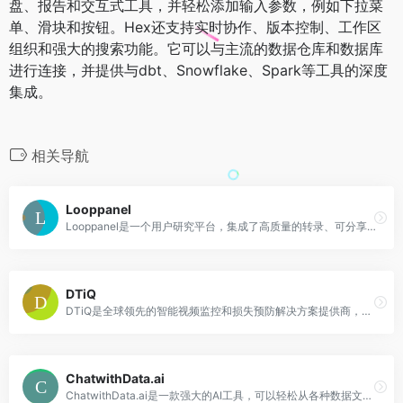
盘、报告和交互式工具，并轻松添加输入参数，例如下拉菜
单、滑块和按钮。Hex还支持实时协作、版本控制、工作区
组织和强大的搜索功能。它可以与主流的数据仓库和数据库
进行连接，并提供与dbt、Snowflake、Spark等工具的深度
集成。
相关导航
Looppanel
Looppanel是一个用户研究平台，集成了高质量的转录、可分享的视频片段、实时记录等功能，可简化用户体验研究分析过程。通过Looppanel，您可以自动记录、转录和集中存储您的用户研究数据。它提供高度准确的转录，支持多种语言，包括英语、印地语、法语、德语、西班牙语、意大利语、葡萄牙语和荷兰语。Looppanel的AI笔记记录器可以像您的研究助手一样，当您无法记录时，它会帮您记录关键时刻。您还可以实时记录重要时刻的时间戳笔记，并与团队成员进行免费协作。此外，您可以立即创建用户操作片段、将视频片段嵌入Jira、Notion、Confluence，并通过链接分享报告摘要。
DTiQ
DTiQ是全球领先的智能视频监控和损失预防解决方案提供商，为餐厅、便利店和零售商提供服务。产品结合了智能视频、高级分析和专业服务，帮助客户提高绩效和改进运营。
ChatwithData.ai
ChatwithData.ai是一款强大的AI工具，可以轻松从各种数据文件中提取有价值的见解和信息。无论是purchase_order.pdf、financial_statement.xlsx、standard_operating_procedure.docx、mailing_list.csv还是inventory_management.sql，都可以通过ChatwithData.ai获取需要的信息。该产品的主要优势在于快速、准确地提取数据中的关键内容，帮助用户节省大量时间和精力。定价灵活多样，适用于个人用户和企业用户。定位于数据处理和信息提取领域。