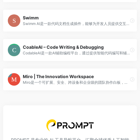
Swimm
Swimm AI是一款代码文档生成插件，能够为开发人员提供交互式文档创建体验，并根据代码的上下文生成和建议文档结构。它还可以轻松添加代码解释，提高理解和协作效率。Swimm AI可以根据使用案例设置文档可见性规则，确保相关代码知识出现在错误之前。此外，它还能分析Pull Request，生成描述代码更改的文档，使文档成为团队工作流的一部分。Swimm AI让您的代码文档化变得更加简单和高效。
CoableAI – Code Writing & Debugging
CodableAI是一款AI辅助编程平台，通过提供智能代码编写和辅助功能，简化调试过程，优化算法，增强协作能力，提高编码效率。无需预付费用，用户可通过免费的计算积分体验我们的服务。欢迎注册我们的私人测试版，彻底改变您的编码体验！
Miro | The Innovation Workspace
Miro是一个可扩展、安全、跨设备和企业级的团队协作白板，适用于分布式团队。它提供了多种功能，包括白板协作、开发者平台、应用和集成、安全保护等。Miro能够帮助各种类型的团队进行产品管理、用户体验设计、工程沟通、市场营销、销售协调、咨询与代理、混合工作等工作场景。它具有用户友好的界面和灵活的工作流程，是团队协作的理想选择。
PROMPT 是专业的 AI 工具导航平台，汇聚全球优质人工智能