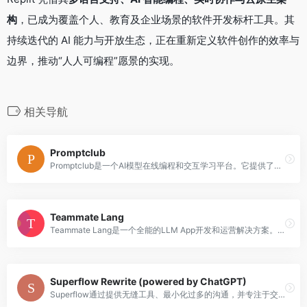
构
，已成为覆盖个人、教育及企业场景的软件开发标杆工具。其
持续迭代的 AI 能力与开放生态，正在重新定义软件创作的效率与
边界，推动“人人可编程”愿景的实现。
相关导航
Promptclub
Promptclub是一个AI模型在线编程和交互学习平台。它提供了多个AI模型供开发者使用，包括gpt-3.5-turbo、gpt-4-32k、gpt-4等。用户可以在Promptclub上编写代码并与AI模型进行交互，实时获取模型的响应。Promptclub还支持保存和加载代码，方便用户进行项目开发和测试。平台提供了丰富的设置选项，如温度、最大标记数、Top P等，用户可以根据需求自定义模型的行为。无论是初学者还是专业开发者，Promptclub都是一个强大而易用的编程学习工具。
Teammate Lang
Teammate Lang是一个全能的LLM App开发和运营解决方案。提供无代码编辑器、语义缓存、Prompt版本管理、LLM数据平台、A/B测试、QA、Playground等20多个模型，包括GPT、PaLM、Llama、Cohere等。
Superflow Rewrite (powered by ChatGPT)
Superflow通过提供无缝工具、最小化过多的沟通，并专注于交付出色的设计来简化反馈流程。避免猜测和不必要的沟通，让设计更加高效。