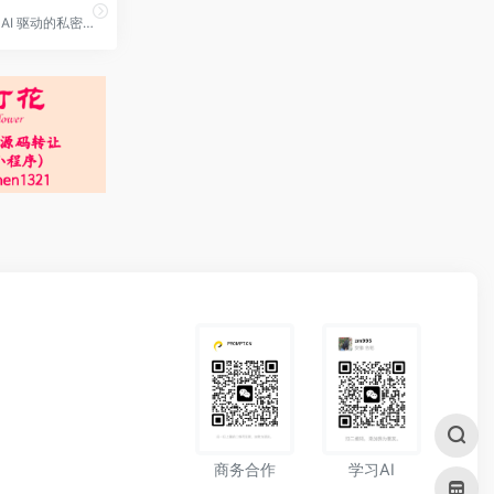
Komo 是一个 AI 驱动的私密、快速、无广告的搜索引擎。它使用人工智能技术，提供高效准确的搜索结果，帮助用户快速找到所需的信息。Komo 注重用户隐私，不会追踪用户的搜索记录或个人信息。它提供简洁直观的界面，让用户轻松进行搜索。Komo 还提供丰富的搜索功能，包括网页搜索、图片搜索、新闻搜索等。用户可以在 Komo 上快速搜索各种内容，无需担心被广告打扰。
学习AI
商务合作