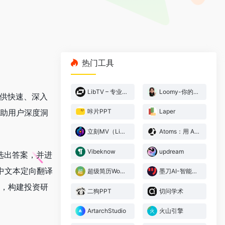
热门工具
LibTV – 专业视频创作工具
Loomy-你的AI工作搭子
提供快速、深入
帮助用户深度洞
咔片PPT
Laper
立刻MV（LickMV） – AI音乐视频生成器
Atoms：用 AI 构建网站与应用，无需编码
Vibeknow
updream
筛选出答案，并进
中文本定向翻译
超级简历WonderCV
墨刀AI-智能原型设计
享，构建投资研
二狗PPT
切问学术
ArtarchStudio
火山引擎