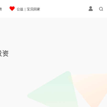
榜
公益｜宝贝回家
投资