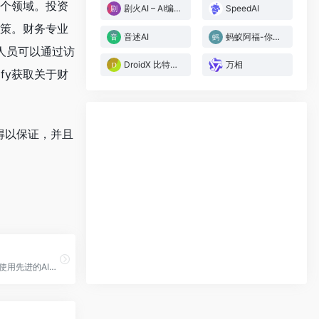
多个领域。投资
剧火AI – AI编剧+导演，一人短剧工作室
SpeedAI
决策。财务专业
音述AI
蚂蚁阿福-你的AI医生朋友
人员可以通过访
DroidX 比特矩阵 – 定制你的AI智能体
万相
fy获取关于财
度得以保证，并且
AI搜索是一个使用先进的AI技术实现的智能搜索引擎。它可以深度理解用户的搜索意图,并提供精准的搜索结果。相比传统搜索引擎,AI搜索具有以下优势:1. 更准确理解搜索意图,满足个性化需求;2. 提供结构化和上下文相关的搜索结果;3. 支持多模态交互,包括语音、图像等;4. 自动分类和提取关键信息,提高搜索效率。AI搜索致力于提供更智能、更高效的搜索体验。