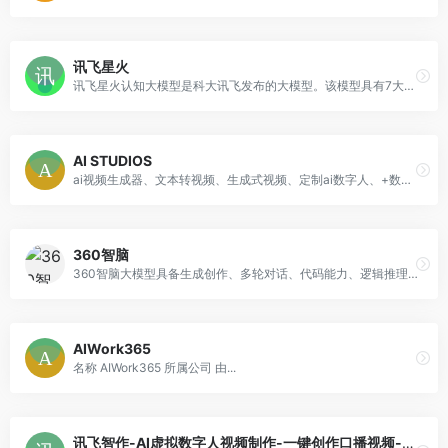
讯飞星火
讯飞星火认知大模型是科大讯飞发布的大模型。该模型具有7大核心能力，即文本生成、语言理解、知识问答、逻辑推理、数学能力、代码能力、多模交互 ，该模型对标ChatGPT 。
AI STUDIOS
ai视频生成器、文本转视频、生成式视频、定制ai数字人、+数字人、ai配音翻译、+语言文本转语音，以及+视频模板——专为人力资源培训和视频创作者打造。
360智脑
360智脑大模型具备生成创作、多轮对话、代码能力、逻辑推理、知识问答、阅读理解、文本分类、翻译、改写、多模态十大核心能力、数百项细分功能，重塑人机协作新范式，全面升级生产效率。
AIWork365
名称 AIWork365 所属公司 由...
讯飞智作-AI虚拟数字人视频制作-一键创作口播视频-文字转视频-数字分身定制