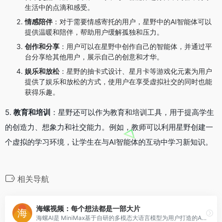
生活中的点滴和感受。
情感陪伴
：对于需要情感寄托的用户，星野中的AI智能体可以
提供温暖和陪伴，帮助用户缓解孤独和压力。
创作和分享
：用户可以在星野中创作自己的智能体，并通过平
台分享给其他用户，展示自己的创意和才华。
娱乐和放松
：星野的抽卡式设计、星月卡等游戏化元素为用户
提供了娱乐和放松的方式，使用户在享受虚拟社交的同时也能
获得乐趣。
5.
教育和培训
：星野还可以作为教育和培训工具，用于提高学生
的创造力、想象力和社交能力。例如，教师可以利用星野创建一
个虚拟的学习环境，让学生在与AI智能体的互动中学习新知识。
相关导航
海螺视频：每个想法都是一部大片
海螺AI是 MiniMax基于自研的多模态大语言模型为用户打造的AI伙伴，可以帮你智能搜索问答、精准识图解析、沉浸语音通话、专业/创意写作、文档速读总结、还有独家悬浮球功能帮你把琐事化繁为简。10倍速获取信息，10倍速解决问题。从学生到打工人，或者是自由工作者、创作者，不管你是任何角色都可以随时召唤它，上手即用，张嘴就问，无论是AI写作、AI搜题、AI办公、AI翻译、AI编程、AI创作、AI文档总结，还是陪你AI聊天、AI对话、口语陪练、模拟面试。它是你全能的AI助手。