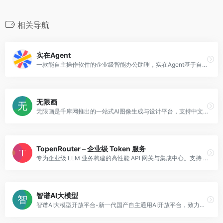
相关导航
实在Agent
一款能自主操作软件的企业级智能办公助理，实在Agent基于自研TARS大模型与ISSUT屏幕语义理解技术，赋能企业AI落地与组织重塑。原生支持操作本地任何软件，还能模拟人工，零代码自动化操作各类PC及手机软件，实现跨平台跨系统数据同步，并全面支持国产信创操作系统。 已服务制造、跨境、能源、运营商等全行业数千家客户，用Agent+RPA重构新质生产力。
无限画
无限画是千库网推出的一站式AI图像生成与设计平台，支持中文提示词一键生成可商用的高品质图像，覆盖电商主图、海报、插画等多元场景。
TopenRouter – 企业级 Token 服务
专为企业级 LLM 业务构建的高性能 API 网关与集成中心。支持 40+ 顶级大模型一键接入，具备毫秒级响应、智能负载均衡与企业级 SLA 保障。
智谱AI大模型
智谱AI大模型开放平台-新一代国产自主通用AI开放平台，致力于将产品技术与行业场景双轮驱动的中国先进的认知智能技术和千行百业应用相结合，构建更高精度、高效率、通用化的AI开发新模式，实现智谱大模型的产业化，将AI的好处带给每个人。